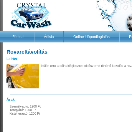
Főoldal
Árlista
Online időpontfoglalás
E
Rovareltávolítás
Leírás
Külön erre a célra kifejlesztett oldószerrel történő kezelés a ro
Árak
Személyautó: 1200 Ft
Terepjáró: 1200 Ft
Kisteherautó: 1200 Ft