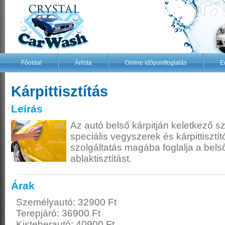
Főoldal
Árlista
Online időpontfoglalás
E
Kárpittisztítás
Leírás
Az autó belső kárpitján keletkező 
speciális vegyszerek és kárpittisztí
szolgáltatás magába foglalja a bel
ablaktisztítást.
Árak
Személyautó: 32900 Ft
Terepjáró: 36900 Ft
Kisteherautó: 40900 Ft