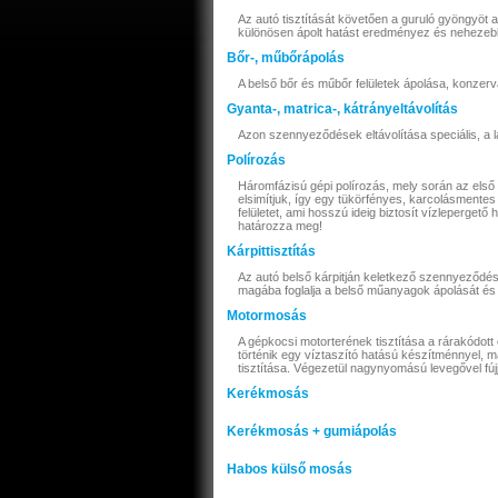
Az autó tisztítását követően a guruló gyöngyöt a
különösen ápolt hatást eredményez és nehezebbe
Bőr-, műbőrápolás
A belső bőr és műbőr felületek ápolása, konzerv
Gyanta-, matrica-, kátrányeltávolítás
Azon szennyeződések eltávolítása speciális, a 
Polírozás
Háromfázisú gépi polírozás, mely során az első k
elsimítjuk, így egy tükörfényes, karcolásmentes 
felületet, ami hosszú ideig biztosít vízlepergető
határozza meg!
Kárpittisztítás
Az autó belső kárpitján keletkező szennyeződések
magába foglalja a belső műanyagok ápolását és a
Motormosás
A gépkocsi motorterének tisztítása a rárakódot
történik egy víztaszító hatású készítménnyel,
tisztítása. Végezetül nagynyomású levegővel fúj
Kerékmosás
Kerékmosás + gumiápolás
Habos külső mosás