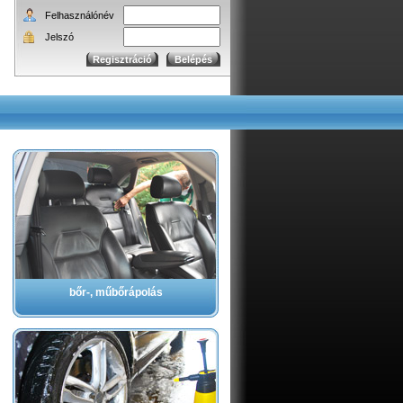
Felhasználónév
Jelszó
bőr-, műbőrápolás