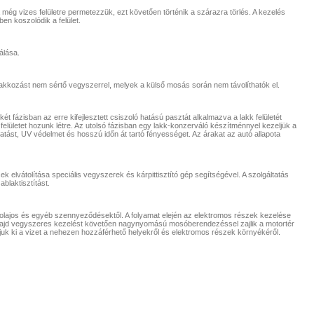
 még vizes felületre permetezzük, ezt követően történik a szárazra törlés. A kezelés
n koszolódik a felület.
álása.
lakkozást nem sértő vegyszerrel, melyek a külső mosás során nem távolíthatók el.
ét fázisban az erre kifejlesztett csiszoló hatású pasztát alkalmazva a lakk felületét
felületet hozunk létre. Az utolsó fázisban egy lakk-konzerváló készítménnyel kezeljük a
 hatást, UV védelmet és hosszú időn át tartó fényességet. Az árakat az autó allapota
 elvátolítása speciális vegyszerek és kárpittisztító gép segítségével. A szolgáltatás
blaktisztítást.
t olajos és egyéb szennyeződésektől. A folyamat elején az elektromos részek kezelése
 majd vegyszeres kezelést követően nagynyomású mosóberendezéssel zajlik a motortér
juk ki a vizet a nehezen hozzáférhető helyekről és elektromos részek környékéről.