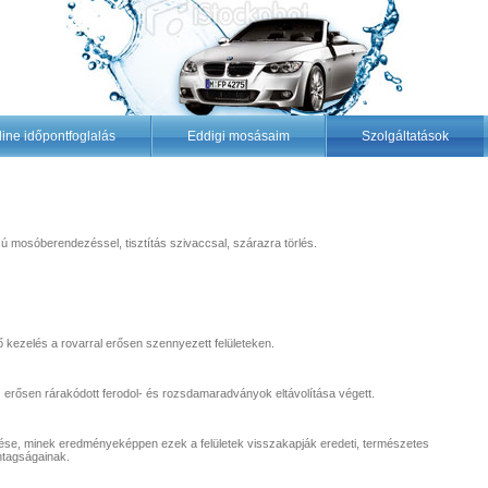
ine időpontfoglalás
Eddigi mosásaim
Szolgáltatások
 mosóberendezéssel, tisztítás szivaccsal, szárazra törlés.
énő kezelés a rovarral erősen szennyezett felületeken.
 az erősen rárakódott ferodol- és rozsdamaradványok eltávolítása végett.
lése, minek eredményeképpen ezek a felületek visszakapják eredeti, természetes
ontagságainak.