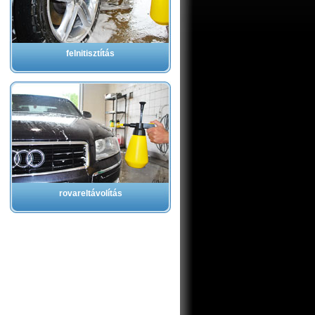
felnitisztítás
rovareltávolítás