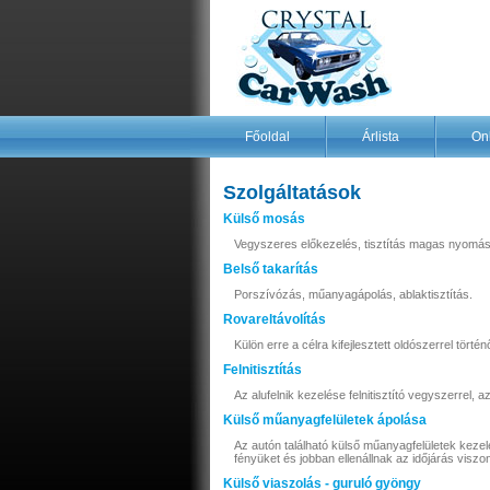
Főoldal
Árlista
Onl
Szolgáltatások
Külső mosás
Vegyszeres előkezelés, tisztítás magas nyomású
Belső takarítás
Porszívózás, műanyagápolás, ablaktisztítás.
Rovareltávolítás
Külön erre a célra kifejlesztett oldószerrel tört
Felnitisztítás
Az alufelnik kezelése felnitisztító vegyszerrel,
Külső műanyagfelületek ápolása
Az autón található külső műanyagfelületek keze
fényüket és jobban ellenállnak az időjárás visz
Külső viaszolás - guruló gyöngy