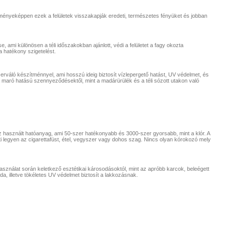
ényeképpen ezek a felületek visszakapják eredeti, természetes fényüket és jobban
e, ami különösen a téli időszakokban ajánlott, védi a felületet a fagy okozta
 hatékony szigetelést.
zerváló készítménnyel, ami hosszú ideig biztosít vízlepergető hatást, UV védelmet, és
 maró hatású szennyeződésektől, mint a madárürülék és a téli sózott utakon való
z használt hatóanyag, ami 50-szer hatékonyabb és 3000-szer gyorsabb, mint a klór. A
i legyen az cigarettafüst, étel, vegyszer vagy dohos szag. Nincs olyan kórokozó mely
sználat során keletkező esztétikai károsodásoktól, mint az apróbb karcok, beleégett
a, illetve tökéletes UV védelmet biztosít a lakkozásnak.