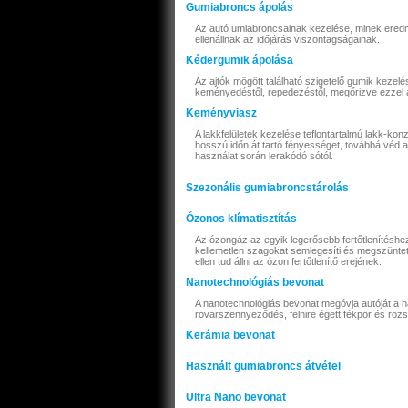
Gumiabroncs ápolás
Az autó umiabroncsainak kezelése, minek eredm
ellenállnak az időjárás viszontagságainak.
Kédergumik ápolása
Az ajtók mögött található szigetelő gumik kezelés
keményedéstől, repedezéstől, megőrizve ezzel a
Keményviasz
A lakkfelületek kezelése teflontartalmú lakk-kon
hosszú időn át tartó fényességet, továbbá véd a
használat során lerakódó sótól.
Szezonális gumiabroncstárolás
Ózonos klímatisztítás
Az ózongáz az egyik legerősebb fertőtlenítéshe
kellemetlen szagokat semlegesíti és megszüntet
ellen tud állni az ózon fertőtlenítő erejének.
Nanotechnológiás bevonat
A nanotechnológiás bevonat megóvja autóját a ha
rovarszennyeződés, felnire égett fékpor és rozsd
Kerámia bevonat
Használt gumiabroncs átvétel
Ultra Nano bevonat